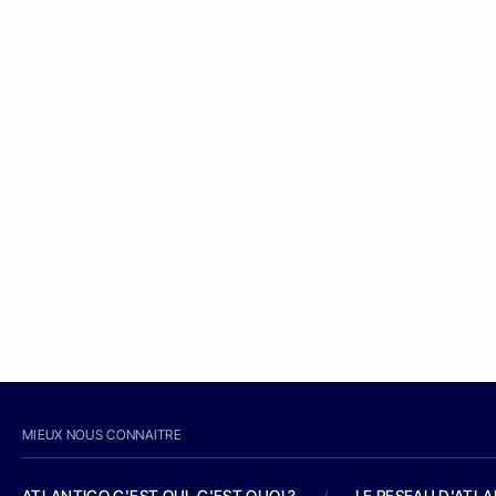
MIEUX NOUS CONNAITRE
ATLANTICO C'EST QUI, C'EST QUOI ?
/
LE RESEAU D'ATL