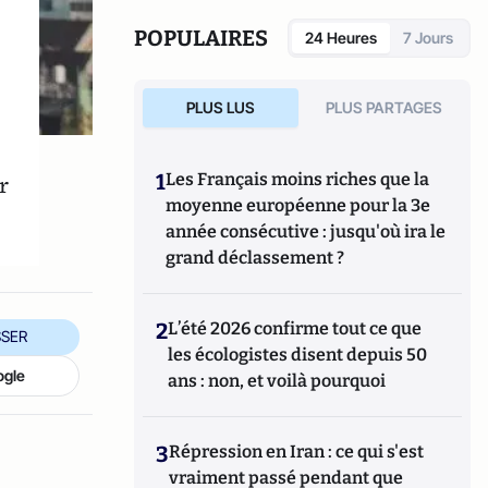
Pupilles Orphelins des Sapeurs-Pompiers de
France
(ODP).
POPULAIRES
24 Heures
7 Jours
PLUS LUS
PLUS PARTAGES
1
Les Français moins riches que la
r
moyenne européenne pour la 3e
année consécutive : jusqu'où ira le
grand déclassement ?
2
L’été 2026 confirme tout ce que
SER
les écologistes disent depuis 50
ogle
ans : non, et voilà pourquoi
3
Répression en Iran : ce qui s'est
vraiment passé pendant que