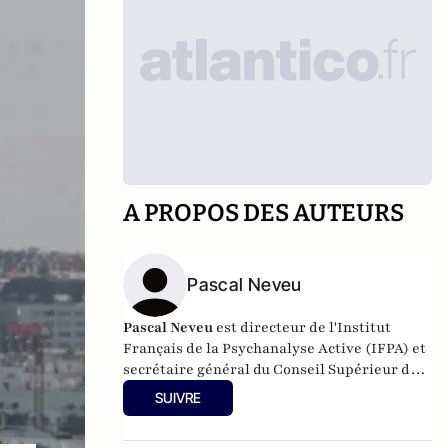
A PROPOS DES AUTEURS
Pascal Neveu
Pascal Neveu
est directeur de l'Institut
Français de la Psychanalyse Active (IFPA) et
secrétaire général du
Conseil Supérieur de
la Psychanalyse Active
(CSDPA). Il est
SUIVRE
responsable national de la cellule de soutien
psychologique au sein de l’
Œuvre des