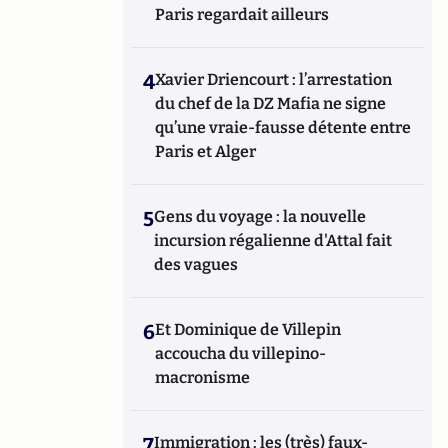
Paris regardait ailleurs
4
Xavier Driencourt : l’arrestation
du chef de la DZ Mafia ne signe
qu’une vraie-fausse détente entre
Paris et Alger
5
Gens du voyage : la nouvelle
incursion régalienne d'Attal fait
des vagues
6
Et Dominique de Villepin
accoucha du villepino-
macronisme
7
Immigration : les (très) faux-