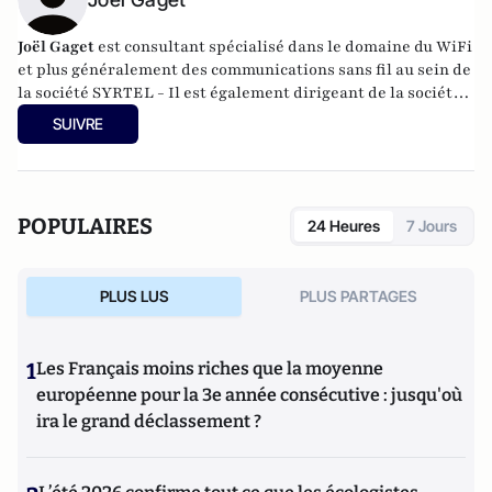
Joël Gaget
est consultant spécialisé dans le domaine du WiFi
et plus généralement des communications sans fil au sein de
la société
SYRTEL -
Il est également dirigeant de la société
Global-TIC Consulting, spécialiste des TIC pour les seniors
SUIVRE
et les personnes fragilisées.
POPULAIRES
24 Heures
7 Jours
PLUS LUS
PLUS PARTAGES
1
Les Français moins riches que la moyenne
européenne pour la 3e année consécutive : jusqu'où
ira le grand déclassement ?