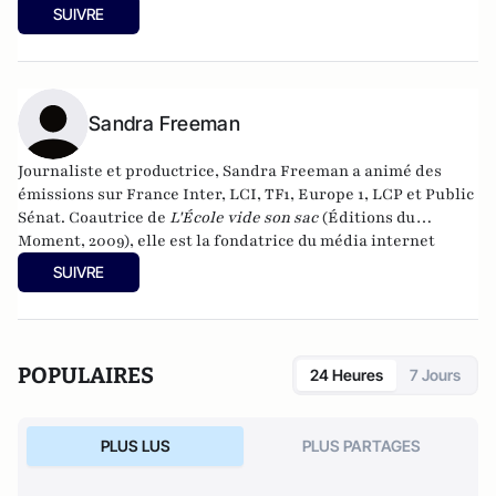
elle est notamment l'autrice de
Carla et Nicolas, la véritable
SUIVRE
histoire
(Archipoche, 2008), et de
Kiffeuse en série
(First,
2019).
Sandra Freeman
Journaliste et productrice, Sandra Freeman a animé des
émissions sur France Inter, LCI, TF1, Europe 1, LCP et Public
Sénat. Coautrice de
L'École vide son sac
(Éditions du
Moment, 2009), elle est la fondatrice du média internet
MatriochK.
SUIVRE
POPULAIRES
24 Heures
7 Jours
PLUS LUS
PLUS PARTAGES