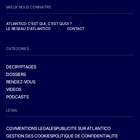
MIEUX NOUS CONNAITRE
ATLANTICO C'EST QUI, C'EST QUOI ?
/
LE RESEAU D'ATLANTICO
/
CONTACT
CATEGORIES
DECRYPTAGES
DOSSIERS
RENDEZ-VOUS
VIDEOS
PODCASTS
LEGAL
CGV
MENTIONS LEGALES
PUBLICITE SUR ATLANTICO
GESTION DES COOKIES
POLITIQUE DE CONFIDENTIALITE