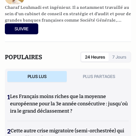
Charaf Louhmadi est ingénieur. Il a notamment travaillé au
sein d'un cabinet de conseil en stratégie et d'audit et pour de
grandes banques françaises comme Société Générale,
Natixis, Crédit Agricole et BPCE SA à travers des missions en
SUIVRE
analyse quantitative, ALM, risques de
marchés/contrepartie. Il est l’auteur du livre « Fragments
d'histoire des crises financières ».
POPULAIRES
24 Heures
7 Jours
PLUS LUS
PLUS PARTAGES
1
Les Français moins riches que la moyenne
européenne pour la 3e année consécutive : jusqu'où
ira le grand déclassement ?
2
Cette autre crise migratoire (semi-orchestrée) qui