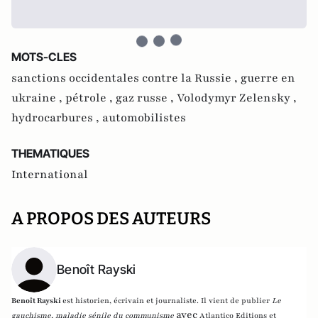
MOTS-CLES
sanctions occidentales contre la Russie ,
guerre en
ukraine ,
pétrole ,
gaz russe ,
Volodymyr Zelensky ,
hydrocarbures ,
automobilistes
THEMATIQUES
International
A PROPOS DES AUTEURS
Benoît Rayski
Benoît Rayski
est historien, écrivain et journaliste. Il vient de publier
Le
avec
gauchisme, maladie sénile du communisme
Atlantico Editions et