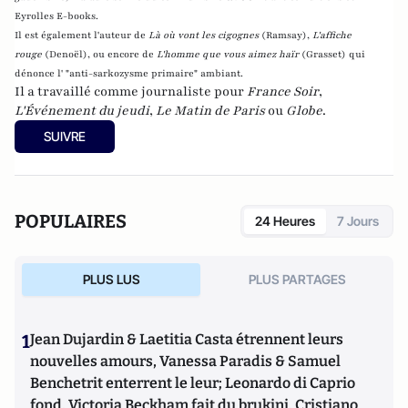
Eyrolles E-books.
Il est également l'auteur de
Là où vont les cigognes
(Ramsay),
L'affiche
rouge
(Denoël), ou encore de
L'homme que vous aimez haïr
(Grasset)
qui
dénonce l' "anti-sarkozysme primaire" ambiant.
Il a travaillé comme journaliste pour
France Soir
,
L'Événement du jeudi
,
Le Matin de Paris
ou
Globe
.
SUIVRE
POPULAIRES
24 Heures
7 Jours
PLUS LUS
PLUS PARTAGES
1
Jean Dujardin & Laetitia Casta étrennent leurs
nouvelles amours, Vanessa Paradis & Samuel
Benchetrit enterrent le leur; Leonardo di Caprio
fond, Victoria Beckham fait du brukini, Cristiano