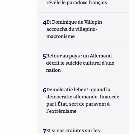
révèle le paradoxe français
4
Et Dominique de Villepin
accoucha du villepino-
macronisme
5
Retour au pays : un Allemand
décrit le suicide culturel d’une
nation
6
Demokratie leben! : quand la
démocratie allemande, financée
par l'État, sert de paravent à
l'extrémisme
7
Et si nos craintes sur les