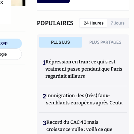
ux
etc.).
POPULAIRES
24 Heures
7 Jours
PLUS LUS
PLUS PARTAGES
SER
ogle
1
Répression en Iran : ce qui s'est
vraiment passé pendant que Paris
regardait ailleurs
2
Immigration : les (très) faux-
semblants européens après Ceuta
3
Record du CAC 40 mais
croissance nulle : voilà ce que