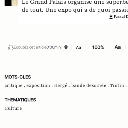
Le Grand Palais organise une superbe
de tout. Une expo qui a de quoi passi
Pascal 
Aa
100%
Écoutez cet article
0:00min
Aa
MOTS-CLES
critique ,
exposition ,
Hergé ,
bande dessinée ,
Tintin ,
THEMATIQUES
Culture