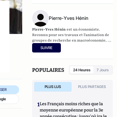
Pierre-Yves Hénin
Pierre-Yves Hénin
est un économiste.
Reconnu pour ses travaux et l'animation de
groupes de recherche en macroéconomie, il
a présidé l'université Paris I Panthéon-
SUIVRE
Sorbonne de 2004 à 2009. Depuis, il a élargi
ses champs de recherche, notamment à
l'histoire militaire.
POPULAIRES
24 Heures
7 Jours
PLUS LUS
PLUS PARTAGES
SER
ogle
1
Les Français moins riches que la
moyenne européenne pour la 3e
année consécutive : jusqu'où ira le