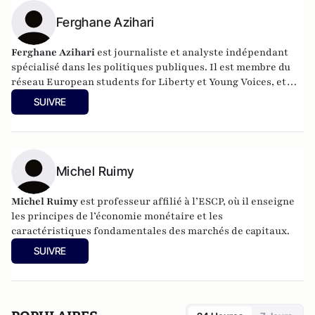
Ferghane Azihari
Ferghane Azihari
est journaliste et analyste indépendant
spécialisé dans les politiques publiques. Il est membre du
réseau European students for Liberty et Young Voices, et
collabore régulièrement avec divers médias et think tanks
SUIVRE
libéraux français et américains. Il vient de publier
L'Islam
contre la modernité,
aux éditions La Cité, 2026.
Michel Ruimy
Michel Ruimy
est professeur affilié à l’ESCP, où il enseigne
les principes de l’économie monétaire et les
caractéristiques fondamentales des marchés de capitaux.
SUIVRE