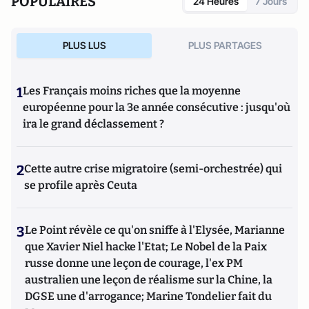
POPULAIRES
24 Heures
7 Jours
PLUS LUS
PLUS PARTAGES
1
Les Français moins riches que la moyenne
européenne pour la 3e année consécutive : jusqu'où
ira le grand déclassement ?
2
Cette autre crise migratoire (semi-orchestrée) qui
se profile après Ceuta
3
Le Point révèle ce qu'on sniffe à l'Elysée, Marianne
que Xavier Niel hacke l'Etat; Le Nobel de la Paix
russe donne une leçon de courage, l'ex PM
australien une leçon de réalisme sur la Chine, la
DGSE une d'arrogance; Marine Tondelier fait du