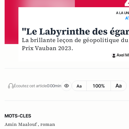
A LA UN
A
"Le Labyrinthe des éga
La brillante leçon de géopolitique du
Prix Vauban 2023.
Axel M
Aa
100%
Écoutez cet article
0:00min
Aa
MOTS-CLES
Amin Maalouf ,
roman