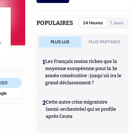
etc.).
POPULAIRES
24 Heures
7 Jours
.
PLUS LUS
PLUS PARTAGES
1
Les Français moins riches que la
moyenne européenne pour la 3e
année consécutive : jusqu'où ira le
grand déclassement ?
SER
ogle
2
Cette autre crise migratoire
(semi-orchestrée) qui se profile
après Ceuta