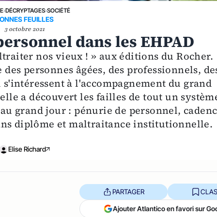
NE
›
DÉCRYPTAGES
›
SOCIÉTÉ
ONNES FEUILLES
3 octobre 2021
personnel dans les EHPAD
traiter nos vieux ! » aux éditions du Rocher.
re des personnes âgées, des professionnels, de
ui s'intéressent à l'accompagnement du grand
elle a découvert les failles de tout un systèm
s au grand jour : pénurie de personnel, caden
ns diplôme et maltraitance institutionnelle.
Elise Richard
PARTAGER
CLAS
Ajouter Atlantico en favori sur Go