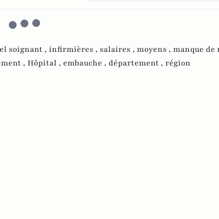
l soignant ,
infirmières ,
salaires ,
moyens ,
manque de 
ement ,
Hôpital ,
embauche ,
département ,
région