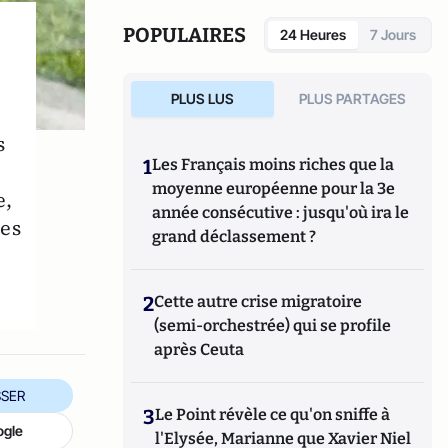
France 5.
POPULAIRES
24 Heures
7 Jours
PLUS LUS
PLUS PARTAGES
s
1
Les Français moins riches que la
moyenne européenne pour la 3e
e,
année consécutive : jusqu'où ira le
ces
grand déclassement ?
2
Cette autre crise migratoire
(semi-orchestrée) qui se profile
après Ceuta
SER
3
Le Point révèle ce qu'on sniffe à
ogle
l'Elysée, Marianne que Xavier Niel