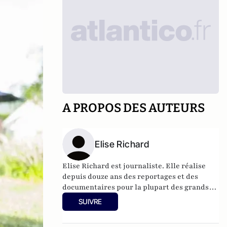
A PROPOS DES AUTEURS
Elise Richard
Elise Richard est journaliste. Elle réalise
depuis douze ans des reportages et des
documentaires pour la plupart des grands
magazines d'information comme « Zone
SUIVRE
Interdite » sur M6, « Envoyé Spécial » sur
France 2 ou « Le Doc du Dimanche » sur