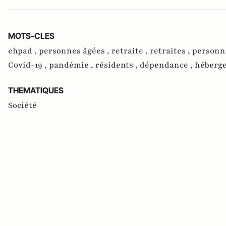
MOTS-CLES
ehpad ,
personnes âgées ,
retraite ,
retraites ,
personne
Covid-19 ,
pandémie ,
résidents ,
dépendance ,
héberg
THEMATIQUES
Société