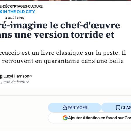
E
›
DÉCRYPTAGES
›
CULTURE
X IN THE OLD CITY
4 août 2024
ré-imagine le chef-d'œuvre
ans une version torride et
ccio est un livre classique sur la peste. Il
se retrouvent en quarantaine dans une belle
Lucyl Harrison
4 min de lecture
PARTAGER
CLAS
Ajouter Atlantico en favori sur Go