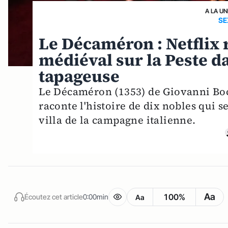
A LA UN
SE
Le Décaméron : Netflix 
médiéval sur la Peste d
tapageuse
Le Décaméron (1353) de Giovanni Bocca
raconte l'histoire de dix nobles qui 
villa de la campagne italienne.
Aa
100%
Écoutez cet article
0:00min
Aa