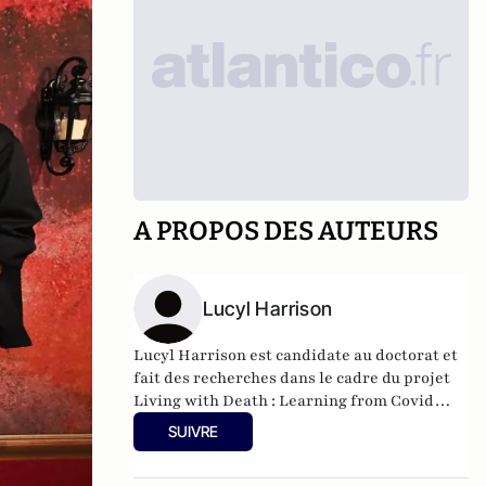
A PROPOS DES AUTEURS
Lucyl Harrison
Lucyl Harrison est candidate au doctorat et
fait des recherches dans le cadre du projet
Living with Death : Learning from Covid
(Vivre avec la mort : apprendre de Covid) et
SUIVRE
animatrice du podcast du livre de Covid,
Pandemic Pages. Ses recherches se