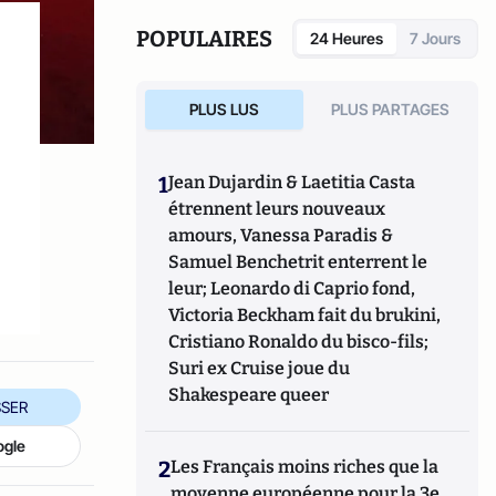
concentrent sur les nouvelles utilisations de
la langue et de la littérature pendant la
POPULAIRES
24 Heures
7 Jours
pandémie, afin de comprendre comment
elles contribuent à la guérison et à
l'adaptation à la perte, et sur la façon dont
PLUS LUS
PLUS PARTAGES
les écrivains ont réagi à l'épidémie de Covid-
19 par le biais de la fiction et de la non-
fiction.
1
Jean Dujardin & Laetitia Casta
étrennent leurs nouveaux
amours, Vanessa Paradis &
Samuel Benchetrit enterrent le
leur; Leonardo di Caprio fond,
Victoria Beckham fait du brukini,
Cristiano Ronaldo du bisco-fils;
Suri ex Cruise joue du
Shakespeare queer
SER
ogle
2
Les Français moins riches que la
moyenne européenne pour la 3e