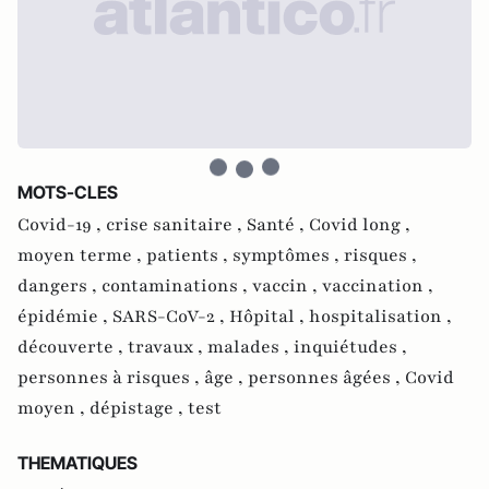
MOTS-CLES
Covid-19 ,
crise sanitaire ,
Santé ,
Covid long ,
moyen terme ,
patients ,
symptômes ,
risques ,
dangers ,
contaminations ,
vaccin ,
vaccination ,
épidémie ,
SARS-CoV-2 ,
Hôpital ,
hospitalisation ,
découverte ,
travaux ,
malades ,
inquiétudes ,
personnes à risques ,
âge ,
personnes âgées ,
Covid
moyen ,
dépistage ,
test
THEMATIQUES