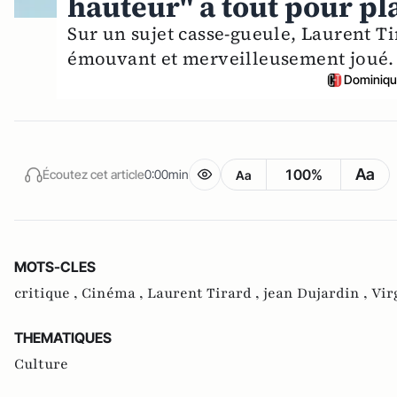
hauteur" a tout pour pl
Sur un sujet casse-gueule, Laurent Tir
émouvant et merveilleusement joué. 
Dominiqu
Aa
100%
Écoutez cet article
0:00min
Aa
MOTS-CLES
critique ,
Cinéma ,
Laurent Tirard ,
jean Dujardin ,
Vir
THEMATIQUES
Culture