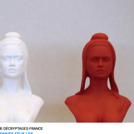
NE
›
DÉCRYPTAGES
›
FRANCE
ONNES FEUILLES