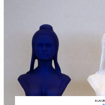
A LA U
B