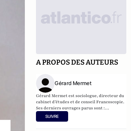
A PROPOS DES AUTEURS
Gérard Mermet
Gérard Mermet est sociologue, directeur du
cabinet d’études et de conseil Francoscopie.
Ses derniers ouvrages parus sont :
Francoscopie 2030 (Nous, aujourd’hui et
SUIVRE
demain)
, Larousse, 2018.
Réinventons
l'Avenir (Pour un Grand Pacte de Solidarité