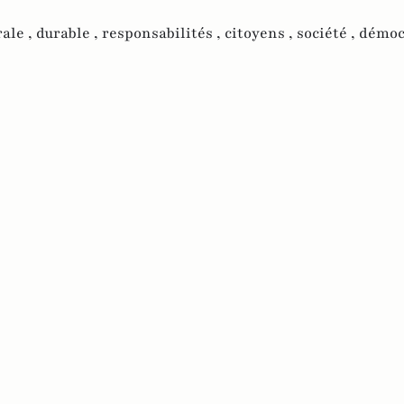
ale ,
durable ,
responsabilités ,
citoyens ,
société ,
démocr