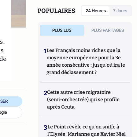
post-Covid)
, l'Archipel, 2021. L
e Contrat
vital (Pour un monde moral et durable)
,
POPULAIRES
24 Heures
7 Jours
Empreinte Temps présent, 2022.
L'Avenir est
en NOUS ! (Avant qu'il soit trop tard)
, JDH
Éditions, 2024.
PLUS LUS
PLUS PARTAGES
s.
es
1
Les Français moins riches que la
 de
moyenne européenne pour la 3e
année consécutive : jusqu'où ira le
grand déclassement ?
2
Cette autre crise migratoire
(semi-orchestrée) qui se profile
SER
après Ceuta
ogle
3
Le Point révèle ce qu'on sniffe à
l'Elysée, Marianne que Xavier Niel