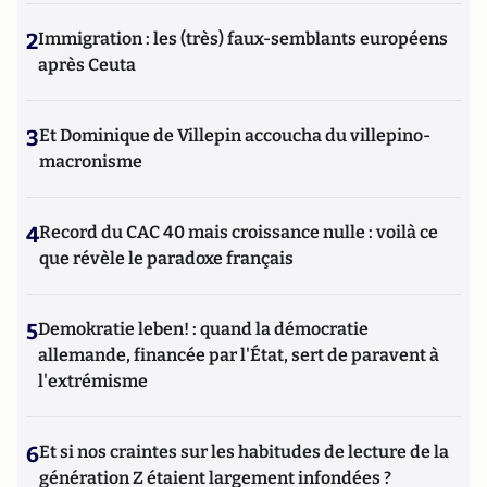
2
Immigration : les (très) faux-semblants européens
après Ceuta
3
Et Dominique de Villepin accoucha du villepino-
macronisme
4
Record du CAC 40 mais croissance nulle : voilà ce
que révèle le paradoxe français
5
Demokratie leben! : quand la démocratie
allemande, financée par l'État, sert de paravent à
l'extrémisme
6
Et si nos craintes sur les habitudes de lecture de la
génération Z étaient largement infondées ?