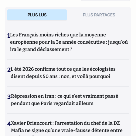
des livres accessibles au grand public de nous projeter dans
les univers sensoriels et cognitifs des non-humains en
PLUS LUS
PLUS PARTAGES
évitant l’écueil de l’anthropomorphisme : « Et si, au lieu de
regarder les animaux avec nos yeux, nous les regardions
avec les leurs ? ».” Retrouvez son site internet :
www.jessica-
1
Les Français moins riches que la moyenne
serra.com
européenne pour la 3e année consécutive : jusqu'où
ira le grand déclassement ?
2
L’été 2026 confirme tout ce que les écologistes
disent depuis 50 ans : non, et voilà pourquoi
3
Répression en Iran : ce qui s'est vraiment passé
pendant que Paris regardait ailleurs
4
Xavier Driencourt : l’arrestation du chef de la DZ
Mafia ne signe qu’une vraie-fausse détente entre