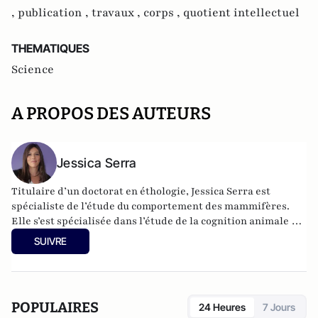
,
publication ,
travaux ,
corps ,
quotient intellectuel
THEMATIQUES
Science
A PROPOS DES AUTEURS
Jessica Serra
Titulaire d’un doctorat en éthologie, Jessica Serra est
spécialiste de l’étude du comportement des mammifères.
Elle s’est spécialisée dans l’étude de la cognition animale et
a travaillé en tant que chercheuse pendant plus de 15 ans.
SUIVRE
Elle est l’auteure de plusieurs essais scientifiques dont «
Dans la tête d’un chat », « La bête en nous » ainsi que
d’autres ouvrages de vulgarisation scientifique. Elle dirige
la collection d’essais scientifiques « Mondes Animaux » qui
POPULAIRES
24 Heures
7 Jours
regroupe des chercheurs en éthologie et propose à travers