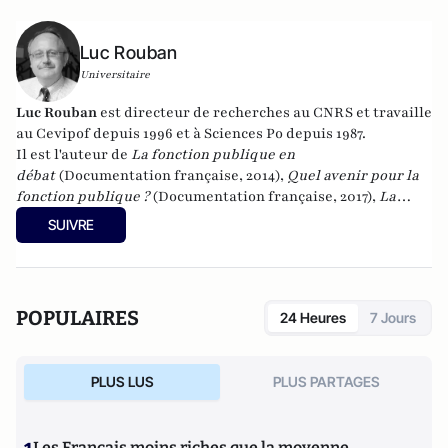
Luc Rouban
Universitaire
Luc Rouban
est directeur de recherches au CNRS et travaille
au Cevipof depuis 1996 et à Sciences Po depuis 1987.
Il est l'auteur de
La fonction publique en
débat
(Documentation française, 2014),
Quel avenir pour la
fonction publique ?
(Documentation française, 2017),
La
démocratie représentative est-elle en crise ?
SUIVRE
(Documentation française, 2018) et
Le paradoxe du
macronisme
(Les Presses de Sciences po, 2018) et
La matière
noire de la démocratie
(Les Presses de Sciences Po, 2019),
"
Quel avenir pour les maires ?
" à la Documentation française
POPULAIRES
24 Heures
7 Jours
(2020). Il a publié en 2022
Les raisons de la défiance
aux
Presses de Sciences Po. Il a également publié en 2022
La
vraie victoire du RN
aux Presses de Sciences Po. En 2024, il a
PLUS LUS
PLUS PARTAGES
publié
Les racines sociales de la violence politique
aux
éditions de l'Aube.
Les Français moins riches que la moyenne