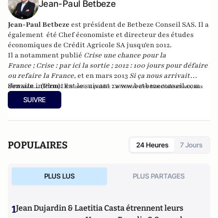
Jean-Paul Betbeze
Jean-Paul Betbeze
est président de Betbeze Conseil SAS. Il a
également été Chef économiste et directeur des études
économiques de Crédit Agricole SA jusqu'en 2012.
Il a notamment publié
Crise une chance pour la
France
;
Crise : par ici la sortie
;
2012 : 100 jours pour défaire
ou refaire la France
, et en mars 2013
Si ça nous arrivait
demain...
Son site internet est le suivant :
(Plon). En
www.betbezeconseil.com
2016, il publie
La Guerre des Mondialisations
, aux
et en 2017 "La France, ce malade imaginaire"
éditions
Economica
SUIVRE
chez le même éditeur.
POPULAIRES
24 Heures
7 Jours
PLUS LUS
PLUS PARTAGES
1
Jean Dujardin & Laetitia Casta étrennent leurs