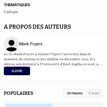
THEMATIQUES
Culture
A PROPOS DES AUTEURS
Mark Fryers
Le Dr Mark Fryers a rejoint l'Open University dans le
domaine du cinéma et des médias en décembre 2022. Il a
obtenu son doctorat à l'Université d'East Anglia en 2016, qui,
comme son master, a été entièrement financé par le Arts and
SUIVRE
Humanities Research Council. Il a également obtenu un
Associate Fellowship de la Higher Education Academy.
POPULAIRES
24 Heures
7 Jours