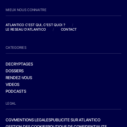
MIEUX NOUS CONNAITRE
ATLANTICO C'EST QUI, C'EST QUOI ?
/
LE RESEAU D'ATLANTICO
/
CONTACT
CATEGORIES
DECRYPTAGES
DOSSIERS
RENDEZ-VOUS
VIDEOS
PODCASTS
LEGAL
CGV
MENTIONS LEGALES
PUBLICITE SUR ATLANTICO
GESTION DES COOKIES
POLITIQUE DE CONFIDENTIALITE