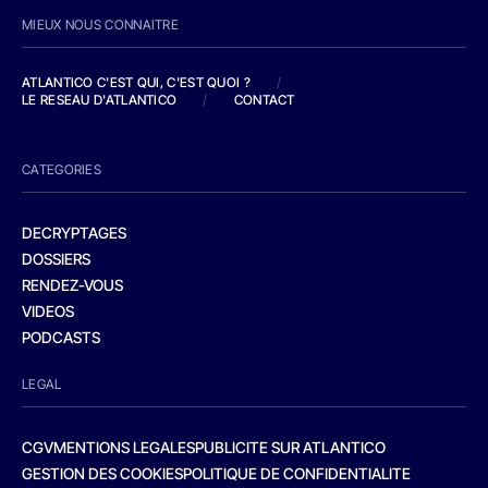
MIEUX NOUS CONNAITRE
ATLANTICO C'EST QUI, C'EST QUOI ?
/
LE RESEAU D'ATLANTICO
/
CONTACT
CATEGORIES
DECRYPTAGES
DOSSIERS
RENDEZ-VOUS
VIDEOS
PODCASTS
LEGAL
CGV
MENTIONS LEGALES
PUBLICITE SUR ATLANTICO
GESTION DES COOKIES
POLITIQUE DE CONFIDENTIALITE