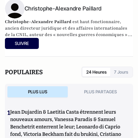
Christophe-Alexandre Paillard
Christophe-Alexandre Paillard
est haut fonctionnaire,
ancien directeur juridique et des affaires internationales
de la CNIL, auteur des « nouvelles guerres économiques »,
enseignant en macroéconomie et en géopolitique (M.
SUIVRE
Paillard s’exprime à titre personnel et non au titre de ses
fonctions professionnelles).
POPULAIRES
24 Heures
7 Jours
PLUS LUS
PLUS PARTAGES
1
Jean Dujardin & Laetitia Casta étrennent leurs
nouveaux amours, Vanessa Paradis & Samuel
Benchetrit enterrent le leur; Leonardo di Caprio
fond, Victoria Beckham fait du brukini, Cristiano