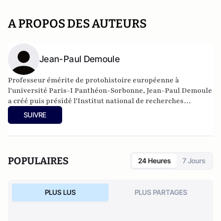
A PROPOS DES AUTEURS
Jean-Paul Demoule
Professeur émérite de protohistoire européenne à
l'université Paris-I Panthéon-Sorbonne, Jean-Paul Demoule
a créé puis présidé l'Institut national de recherches
archéologiques préventives (Inrap). Il est l'auteur de
SUIVRE
chroniques rédigées pour la revue Archéologia, à l'origine
de ce livre, et a récemment codirigé Une histoire des
civilisations (La Découverte/Inrap).
POPULAIRES
24 Heures
7 Jours
PLUS LUS
PLUS PARTAGES