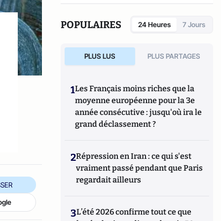
POPULAIRES
24 Heures
7 Jours
PLUS LUS
PLUS PARTAGES
1
Les Français moins riches que la
moyenne européenne pour la 3e
année consécutive : jusqu'où ira le
grand déclassement ?
2
Répression en Iran : ce qui s'est
vraiment passé pendant que Paris
regardait ailleurs
SER
ogle
3
L’été 2026 confirme tout ce que