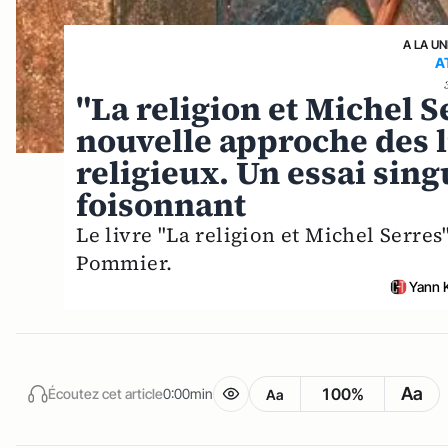
A LA UN
A
"La religion et Michel 
nouvelle approche des l
religieux. Un essai sin
foisonnant
Le livre "La religion et Michel Serres
Pommier.
Yann 
Aa
100%
Écoutez cet article
0:00min
Aa