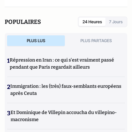
comme outils pour développer des thérapies géniques.
POPULAIRES
24 Heures
7 Jours
PLUS LUS
PLUS PARTAGES
1
Répression en Iran : ce qui s'est vraiment passé
pendant que Paris regardait ailleurs
2
Immigration : les (très) faux-semblants européens
après Ceuta
3
Et Dominique de Villepin accoucha du villepino-
macronisme