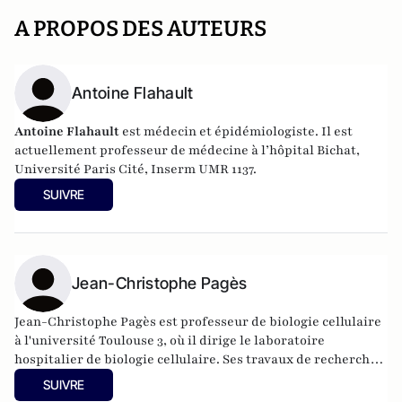
A PROPOS DES AUTEURS
Antoine Flahault
Antoine Flahault
est médecin et épidémiologiste. Il est
actuellement professeur de médecine à l’hôpital Bichat,
Université Paris Cité, Inserm UMR 1137.
SUIVRE
Jean-Christophe Pagès
Jean-Christophe Pagès est professeur de biologie cellulaire
à l'université Toulouse 3, où il dirige le laboratoire
hospitalier de biologie cellulaire. Ses travaux de recherche
portent sur la génétique et les approches de transfert de
SUIVRE
gènes, avec un accent particulier sur la biologie rétrovirale