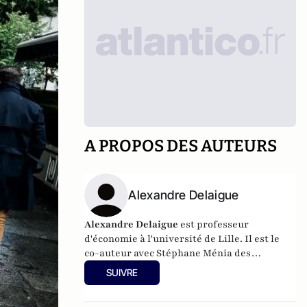
A PROPOS DES AUTEURS
Alexandre Delaigue
Alexandre Delaigue
est
professeur
d'
économie
à l'université de Lille. Il est le
co-auteur avec Stéphane Ménia des
livres
Nos phobies économiques
et
Sexe,
SUIVRE
drogue... et économie : pas de sujet tabou
pour les économistes
(parus chez Pearson).