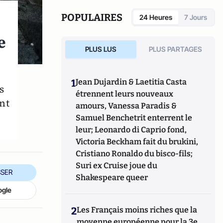
Son site :
econoclaste.net
POPULAIRES
24 Heures
7 Jours
e
PLUS LUS
PLUS PARTAGES
1
Jean Dujardin & Laetitia Casta
s
étrennent leurs nouveaux
nt
amours, Vanessa Paradis &
Samuel Benchetrit enterrent le
leur; Leonardo di Caprio fond,
Victoria Beckham fait du brukini,
Cristiano Ronaldo du bisco-fils;
Suri ex Cruise joue du
SER
Shakespeare queer
ogle
2
Les Français moins riches que la
moyenne européenne pour la 3e