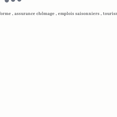
forme ,
assurance chômage ,
emplois saisonniers ,
touris