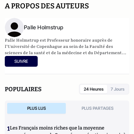
A PROPOS DES AUTEURS
Palle Holmstrup
Palle Holmstrup est Professeur honoraire auprès de
l’Université de Copenhague au sein de la Faculté des
sciences de la santé et de la médecine et du Département
d'odontologie (section de biologie buccale et
SUIVRE
d'immunopathologie). Son domaine de recherche est la
parodontologie.
POPULAIRES
24 Heures
7 Jours
PLUS LUS
PLUS PARTAGES
1
Les Français moins riches que la moyenne