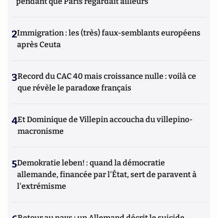
pendant que Paris regardait ailleurs
2
Immigration : les (très) faux-semblants européens
après Ceuta
3
Record du CAC 40 mais croissance nulle : voilà ce
que révèle le paradoxe français
4
Et Dominique de Villepin accoucha du villepino-
macronisme
5
Demokratie leben! : quand la démocratie
allemande, financée par l'État, sert de paravent à
l'extrémisme
Retour au pays : un Allemand décrit le suicide