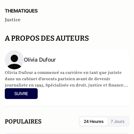
THEMATIQUES
Justice
A PROPOS DES AUTEURS
Olivia Dufour
Olivia Dufour a commencé sa carrière en tant que juriste
dans un cabinet d'avocats parisien avant de devenir
journaliste en 1995. Spécialisée en droit, justice et finance,
elle est actuellement responsable du développement
SUIVRE
éditorial du site Actu-Juridique (Groupe Lextenso). Elle est
l'auteur de « Justice, une faillite française ? », publié en 2018
récompensé par le prix Olivier Debouzy, en 2020 de « Justice
et médias, la tentation du populisme » et, en 2021, de « La
POPULAIRES
24 Heures
7 Jours
justice en voie de déshumanisation », tous les trois publiés
chez Lextenso Editions.