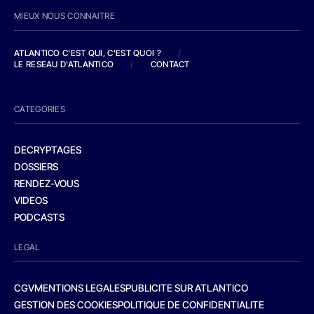
MIEUX NOUS CONNAITRE
ATLANTICO C'EST QUI, C'EST QUOI ?
/
LE RESEAU D'ATLANTICO
/
CONTACT
CATEGORIES
DECRYPTAGES
DOSSIERS
RENDEZ-VOUS
VIDEOS
PODCASTS
LEGAL
CGV
MENTIONS LEGALES
PUBLICITE SUR ATLANTICO
GESTION DES COOKIES
POLITIQUE DE CONFIDENTIALITE