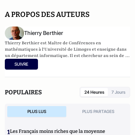
A PROPOS DES AUTEURS
Thierry Berthier
Thierry Berthier est Maître de Conférences en
mathématiques à l'Université de Limoges et enseigne dans
un département informatique. Il est chercheur au sein de la
Chaire de cybersécurité & cyberdéfense Saint-Cyr – Thales
SUIVRE
-Sogeti et est membre de l'Institut Fredrik Bull.
POPULAIRES
24 Heures
7 Jours
PLUS LUS
PLUS PARTAGES
1
Les Français moins riches que la moyenne