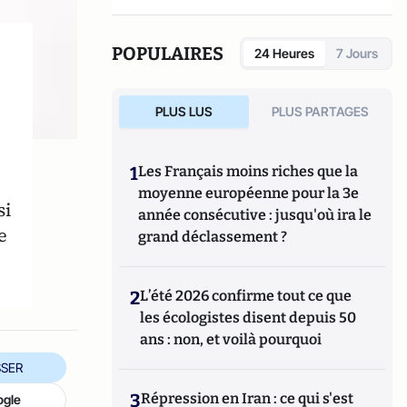
POPULAIRES
24 Heures
7 Jours
PLUS LUS
PLUS PARTAGES
1
Les Français moins riches que la
moyenne européenne pour la 3e
si
année consécutive : jusqu'où ira le
e
grand déclassement ?
2
L’été 2026 confirme tout ce que
les écologistes disent depuis 50
ans : non, et voilà pourquoi
SER
3
Répression en Iran : ce qui s'est
ogle