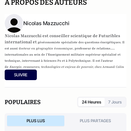
A PROPOS DES AUTEURS
Nicolas Mazzucchi
Nicolas Mazzucchi est conseiller scientique de Futuribles
international et
géoéconomiste spécialiste des questions énergétiques. Il
est aussi
docteur en géographie économique,
professeur de relations
internationales au sein de l’Enseignement militaire supérieur spécialisé et
technique, intervenant à Sciences Po et à Polytechnique
. Il est l'auteur
de
Energie, ressources, technologies et enjeux de pouvoir
, chez Armand Colin
(2017) et a
vec O. Kempf et F-B. Huyghe,
Gagner les cyberconflits
, Economica,
SUIVRE
2015.
POPULAIRES
24 Heures
7 Jours
PLUS LUS
PLUS PARTAGES