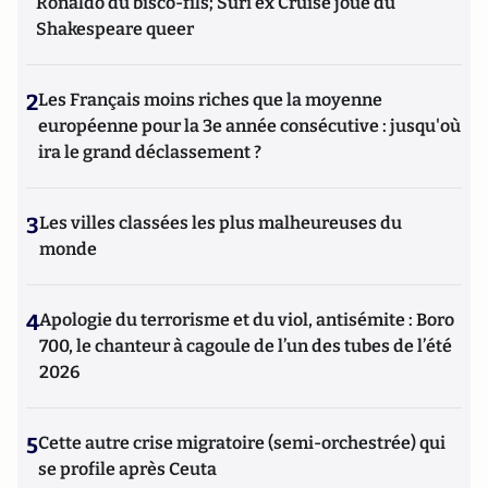
Ronaldo du bisco-fils; Suri ex Cruise joue du
Shakespeare queer
2
Les Français moins riches que la moyenne
européenne pour la 3e année consécutive : jusqu'où
ira le grand déclassement ?
3
Les villes classées les plus malheureuses du
monde
4
Apologie du terrorisme et du viol, antisémite : Boro
700, le chanteur à cagoule de l’un des tubes de l’été
2026
5
Cette autre crise migratoire (semi-orchestrée) qui
se profile après Ceuta