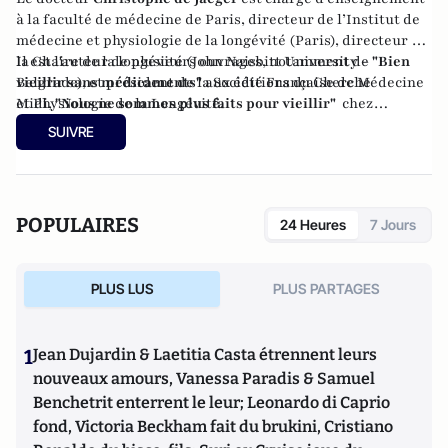
à la faculté de médecine de Paris, directeur de l’Institut de
médecine et physiologie de la longévité (Paris), directeur de
la Chaire de la longévité (John Naisbitt University –
Il est l'auteur de plusieurs ouvrages, notamment de
"Bien
Belgrade), et président de la Société Française de Médecine
vieillir sans médicaments"
aux éditions du Cherche
et Physiologie de la Longévité.
Midi,
"Nous ne sommes plus faits pour vieillir"
chez
Grasset, et
"Longue vie"
, aux éditions Telemaque
SUIVRE
POPULAIRES
24 Heures
7 Jours
PLUS LUS
PLUS PARTAGES
1
Jean Dujardin & Laetitia Casta étrennent leurs
nouveaux amours, Vanessa Paradis & Samuel
Benchetrit enterrent le leur; Leonardo di Caprio
fond, Victoria Beckham fait du brukini, Cristiano