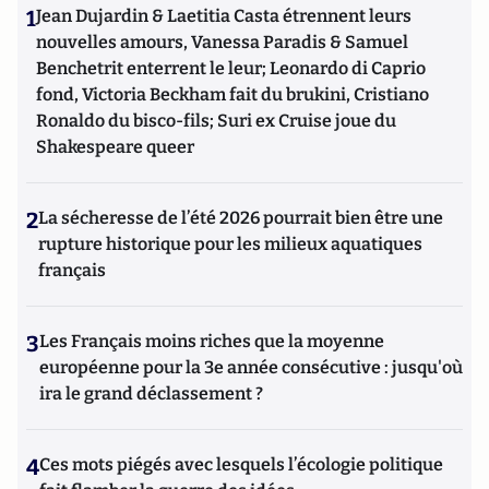
1
Jean Dujardin & Laetitia Casta étrennent leurs
nouvelles amours, Vanessa Paradis & Samuel
Benchetrit enterrent le leur; Leonardo di Caprio
fond, Victoria Beckham fait du brukini, Cristiano
Ronaldo du bisco-fils; Suri ex Cruise joue du
Shakespeare queer
2
La sécheresse de l’été 2026 pourrait bien être une
rupture historique pour les milieux aquatiques
français
3
Les Français moins riches que la moyenne
européenne pour la 3e année consécutive : jusqu'où
ira le grand déclassement ?
4
Ces mots piégés avec lesquels l’écologie politique