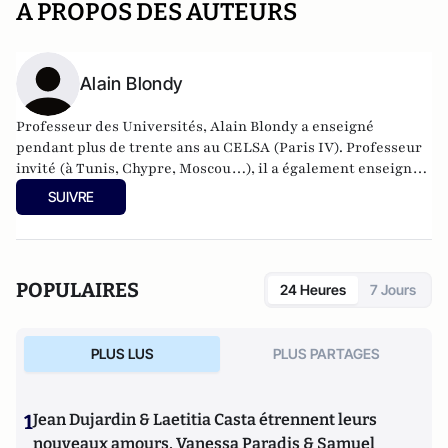
A PROPOS DES AUTEURS
Alain Blondy
Professeur des Universités, Alain Blondy a enseigné
pendant plus de trente ans au CELSA (Paris IV). Professeur
invité (à Tunis, Chypre, Moscou…), il a également enseigné à
l’université de Malte et est considéré comme l’un des
SUIVRE
meilleurs spécialistes actuels du monde méditerranéen, sur
lequel il a écrit plusieurs ouvrages. Il est notamment
l’auteur, chez Perrin, du
Monde méditerranéen, 15 000 ans
d’histoire.
POPULAIRES
24 Heures
7 Jours
PLUS LUS
PLUS PARTAGES
1
Jean Dujardin & Laetitia Casta étrennent leurs
nouveaux amours, Vanessa Paradis & Samuel