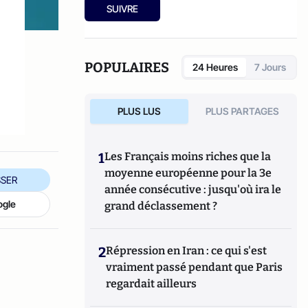
tension créatrice américaine
, 2003.
SUIVRE
POPULAIRES
24 Heures
7 Jours
PLUS LUS
PLUS PARTAGES
1
Les Français moins riches que la
moyenne européenne pour la 3e
SER
année consécutive : jusqu'où ira le
ogle
grand déclassement ?
2
Répression en Iran : ce qui s'est
vraiment passé pendant que Paris
regardait ailleurs