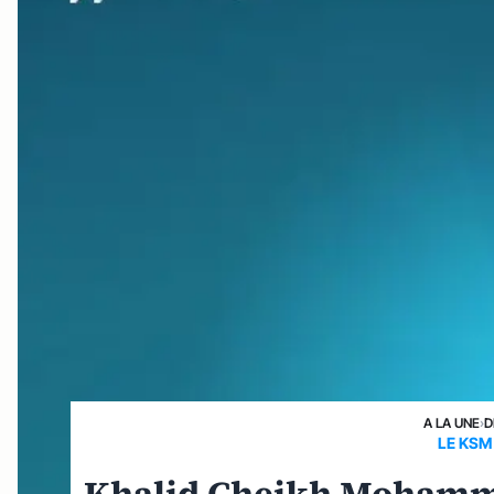
A LA UNE
›
D
LE KSM