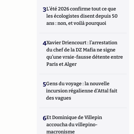
3
L’été 2026 confirme tout ce que
les écologistes disent depuis 50
ans : non, et voilà pourquoi
4
Xavier Driencourt : l’arrestation
du chef de la DZ Mafia ne signe
qu’une vraie-fausse détente entre
Paris et Alger
5
Gens du voyage : la nouvelle
incursion régalienne d'Attal fait
des vagues
6
Et Dominique de Villepin
accoucha du villepino-
macronisme