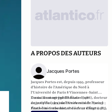
A PROPOS DES AUTEURS
Jacques Portes
Jacques Portes est, depuis 1995, professeur
d'histoire de l'Amérique du Nord à
l'Université de Paris 8 Vincennes-Saint
Denis. Il est agrégé d'histoire (1966), docteur
Il a notamment publié
États-Unis
de 3e Cycle (1974) de l'Université de Paris I
aujourd'hui : les maîtres du monde ?
(2003) ;
Panthéon-Sorbonne, et docteur d'État (1987).
États-Unis : une histoire à deux visages. Une