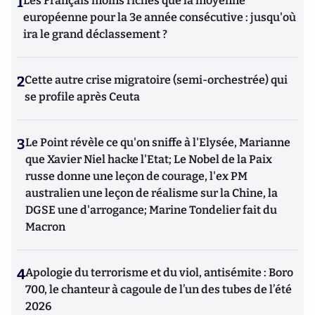
1
Les Français moins riches que la moyenne
européenne pour la 3e année consécutive : jusqu'où
ira le grand déclassement ?
2
Cette autre crise migratoire (semi-orchestrée) qui
se profile après Ceuta
3
Le Point révèle ce qu'on sniffe à l'Elysée, Marianne
que Xavier Niel hacke l'Etat; Le Nobel de la Paix
russe donne une leçon de courage, l'ex PM
australien une leçon de réalisme sur la Chine, la
DGSE une d'arrogance; Marine Tondelier fait du
Macron
4
Apologie du terrorisme et du viol, antisémite : Boro
700, le chanteur à cagoule de l’un des tubes de l’été
2026