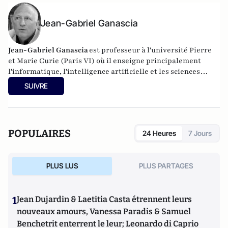
Jean-Gabriel Ganascia
Jean-Gabriel Ganascia
est
professeur à l'
université Pierre
et Marie Curie
(Paris VI) où il enseigne principalement
l'informatique, l'intelligence artificielle et les sciences
cognitives. Il poursuit des recherches au sein du
LIP6
, dans
SUIVRE
le
thème APA
du pôle IA où il anime l'équipe
ACASA
.
POPULAIRES
24 Heures
7 Jours
PLUS LUS
PLUS PARTAGES
1
Jean Dujardin & Laetitia Casta étrennent leurs
nouveaux amours, Vanessa Paradis & Samuel
Benchetrit enterrent le leur; Leonardo di Caprio