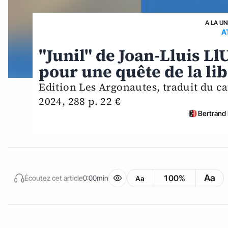
A LA UN
A
"Junil" de Joan-Lluis Ll
pour une quête de la li
Edition Les Argonautes, traduit du ca
2024, 288 p. 22 €
Bertrand
Aa
100%
Écoutez cet article
0:00min
Aa