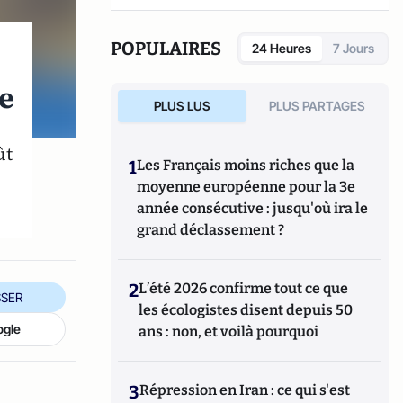
POPULAIRES
24 Heures
7 Jours
ue
PLUS LUS
PLUS PARTAGES
ût
1
Les Français moins riches que la
moyenne européenne pour la 3e
année consécutive : jusqu'où ira le
grand déclassement ?
2
L’été 2026 confirme tout ce que
SER
les écologistes disent depuis 50
ogle
ans : non, et voilà pourquoi
3
Répression en Iran : ce qui s'est