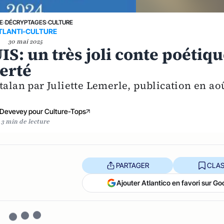
E
›
DÉCRYPTAGES
›
CULTURE
TLANTI-CULTURE
30 mai 2025
UIS: un très joli conte poétiq
berté
talan par Juliette Lemerle, publication en ao
 Devevey pour Culture-Tops
3 min de lecture
PARTAGER
CLAS
Ajouter Atlantico en favori sur Go