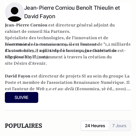
Jean-Pierre Corniou Benoît Thieulin et
David Fayon
Jean-Pierre Corniou
est directeur général adjoint du
cabinet de conseil Sia Partners.
Spécialiste des technologies, de l'innovation et de
l'économie de la connaissance, il est l'auteur de "
1,2 milliards
Benoît Thieulin
est le fondateur de l'agence
La Netscouade
.
d’automobiles, 7 milliards de terriens, la cohabitation est-
En 2006-2007, il a participé à la campagne Internet de
elle possible ?
Ségolène Royal, notamment à travers la création du
" (2012).
site
Désirs d'Avenir
.
David Fayon
est directeur de projets SI au sein du groupe La
Poste et membre de l'association
Renaissance Numérique
. Il
est l'auteur de
Web 2.0 et au-delà
(Economica, 2è éd., 2010)
et
Facebook, Twitter et les autres...
(avec Christine Balagué,
SUIVRE
Pearson, 2010), de
Réseaux sociaux et entreprise : les bonnes
pratiques
(avec Christine Balagué Pearson, 2011) et
de
Développer sa présence sur Internet
(avec Camille
Alloing Dunod, 2012).
POPULAIRES
24 Heures
7 Jours