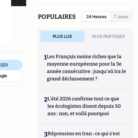
recherches au sein du
LIP6
, dans le
thème
APA
du pôle IA où il anime l'équipe
ACASA
.
k
POPULAIRES
24 Heures
7 Jours
PLUS LUS
PLUS PARTAGES
1
Les Français moins riches que la
moyenne européenne pour la 3e
SER
année consécutive : jusqu'où ira le
ogle
grand déclassement ?
2
L’été 2026 confirme tout ce que
les écologistes disent depuis 50
ans : non, et voilà pourquoi
3
Répression en Iran : ce qui s'est