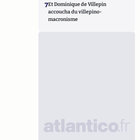
7
Et Dominique de Villepin
accoucha du villepino-
macronisme