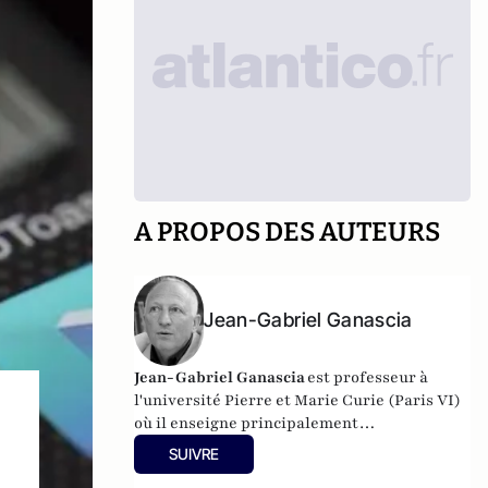
A PROPOS DES AUTEURS
Jean-Gabriel Ganascia
Jean-Gabriel Ganascia
est
professeur à
l'
université Pierre et Marie Curie
(Paris VI)
où il enseigne principalement
l'informatique, l'intelligence artificielle et
SUIVRE
les sciences cognitives. Il poursuit des