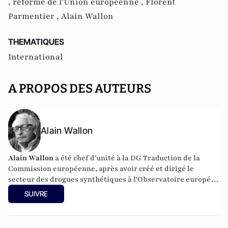
,
réforme de l'Union européenne ,
Florent
Parmentier ,
Alain Wallon
THEMATIQUES
International
A PROPOS DES AUTEURS
Alain Wallon
Alain Wallon
a été chef d'unité à la DG Traduction de la
Commission européenne, après avoir créé et dirigé le
secteur des drogues synthétiques à l'Observatoire européen
des drogues et des toxicomanies, agence de l'UE sise à
SUIVRE
Lisbonne. C'est aussi un ancien journaliste, chef dans les
années 1980 du desk Etranger du quotidien
Libération
. Alain
Wallon est diplômé en anthropologie sociale de l'Ecole