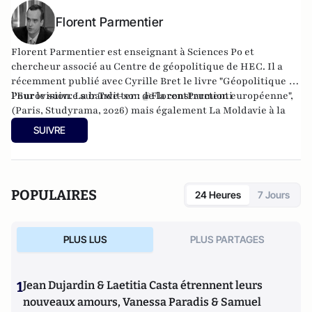
Pratique des Hautes Etudes, VIème section devenue
ultérieurement l'Ehess.
Florent Parmentier
Florent Parmentier est enseignant à Sciences Po et
chercheur associé au Centre de géopolitique de HEC. Il a
récemment publié avec Cyrille Bret le livre "Géopolitique de
l'Eurovision. La bande-son de la construction européenne",
Pour le suivre sur Twitter :
@FlorentParmenti
(Paris, Studyrama, 2026) mais également
La Moldavie à la
croisée des mondes
(avec Josette Durrieu) ainsi que
Les
SUIVRE
chemins de l’Etat de droit, la voie étroite des pays entre
Europe et Russie
. Il est le créateur avec Cyrille Bret du blog
Eurasia Prospective
.
POPULAIRES
24 Heures
7 Jours
PLUS LUS
PLUS PARTAGES
1
Jean Dujardin & Laetitia Casta étrennent leurs
nouveaux amours, Vanessa Paradis & Samuel