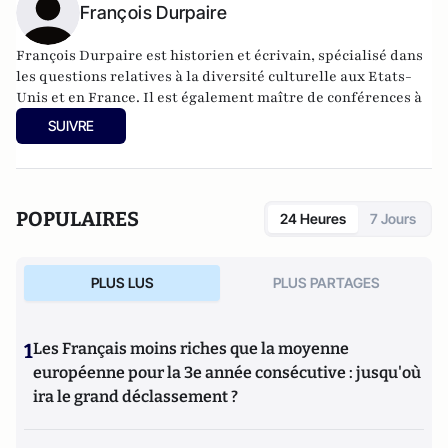
François Durpaire
François Durpaire est historien et écrivain, spécialisé dans
les questions relatives à la diversité culturelle aux Etats-
Unis et en France. Il est également maître de conférences à
l'université de Cergy-Pontoise.
SUIVRE
Il est président du mouvement pluricitoyen :
"Nous sommes
la France"
et s'occupe du blog
Durpaire.com
Il est également l'auteur de
Nous sommes tous la France :
essai sur la nouvelle identité française
(Editions Philippe
POPULAIRES
24 Heures
7 Jours
Rey, 2012) et de
Les Etats-Unis pour les nuls
aux côtés de
Thomas Snégaroff (First, 2012)
PLUS LUS
PLUS PARTAGES
1
Les Français moins riches que la moyenne
européenne pour la 3e année consécutive : jusqu'où
ira le grand déclassement ?