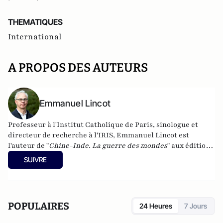
THEMATIQUES
International
A PROPOS DES AUTEURS
Emmanuel Lincot
Professeur à l'Institut Catholique de Paris, sinologue et
directeur de recherche à l'IRIS, Emmanuel Lincot est
l'auteur de "
Chine-Inde. La guerre des mondes
" aux éditions
Le Cerf (à paraître le 27 février).
SUIVRE
POPULAIRES
24 Heures
7 Jours