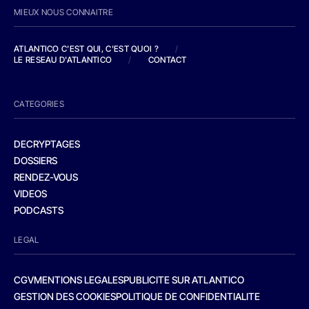
MIEUX NOUS CONNAITRE
ATLANTICO C'EST QUI, C'EST QUOI ?
/
LE RESEAU D'ATLANTICO
/
CONTACT
CATEGORIES
DECRYPTAGES
DOSSIERS
RENDEZ-VOUS
VIDEOS
PODCASTS
LEGAL
CGV
MENTIONS LEGALES
PUBLICITE SUR ATLANTICO
GESTION DES COOKIES
POLITIQUE DE CONFIDENTIALITE