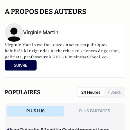
A PROPOS DES AUTEURS
Virginie Martin
Virginie Martin est Docteure en sciences politiques,
habilitée à Diriger des Recherches en sciences de gestion,
politiste, professeure à KEDGE Business School, co-
responsable du comité scientifique de la Revue Politique et
SUIVRE
Parlementaire.
POPULAIRES
24 Heures
7 Jours
PLUS LUS
PLUS PARTAGES
Jean Dujardin & Laetitia Casta étrennent leurs