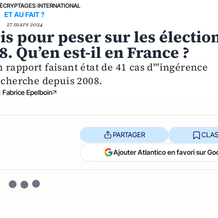
ÉCRYPTAGES
›
INTERNATIONAL
ET AU FAIT ?
27 mars 2024
ois pour peser sur les électio
. Qu’en est-il en France ?
rapport faisant état de 41 cas d'"ingérence
echerche depuis 2008.
Fabrice Epelboin
PARTAGER
CLAS
Ajouter Atlantico en favori sur Go