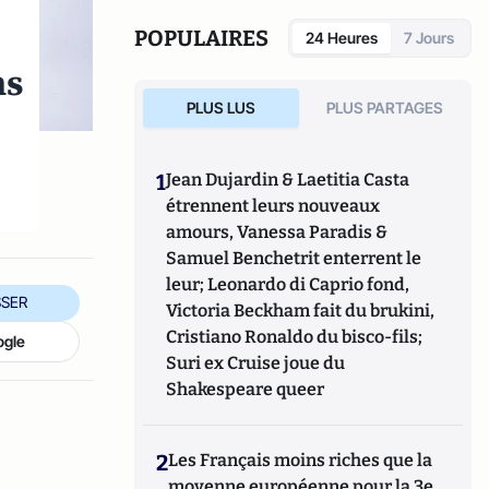
POPULAIRES
24 Heures
7 Jours
ns
PLUS LUS
PLUS PARTAGES
1
Jean Dujardin & Laetitia Casta
étrennent leurs nouveaux
amours, Vanessa Paradis &
Samuel Benchetrit enterrent le
leur; Leonardo di Caprio fond,
SER
Victoria Beckham fait du brukini,
Cristiano Ronaldo du bisco-fils;
ogle
Suri ex Cruise joue du
Shakespeare queer
2
Les Français moins riches que la
moyenne européenne pour la 3e