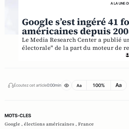
A LA UNE
›
D
Google s’est ingéré 41 f
américaines depuis 2008
Le Media Research Center a publié un 
électorale" de la part du moteur de r
Aa
100%
Écoutez cet article
0:00min
Aa
MOTS-CLES
Google ,
élections américaines ,
France