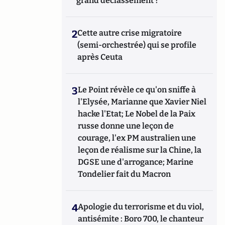
grand déclassement ?
2
Cette autre crise migratoire
(semi-orchestrée) qui se profile
après Ceuta
3
Le Point révèle ce qu'on sniffe à
l'Elysée, Marianne que Xavier Niel
hacke l'Etat; Le Nobel de la Paix
russe donne une leçon de
courage, l'ex PM australien une
leçon de réalisme sur la Chine, la
DGSE une d'arrogance; Marine
Tondelier fait du Macron
4
Apologie du terrorisme et du viol,
antisémite : Boro 700, le chanteur