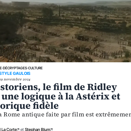
E
›
DÉCRYPTAGES
›
CULTURE
STYLE GAULOIS
19 novembre 2024
istoriens, le film de Ridley
 une logique à la Astérix et
torique fidèle
la Rome antique faite par film est extrêmeme
 La Corte
et
Stephan Blum