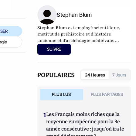
Stephan Blum
Stephan Blum
est employé scientifique,
SER
Institut de préhistoire et d'histoire
ancienne et d'archéologie médiévale,
ogle
Université de Tübingen.
SUIVRE
POPULAIRES
24 Heures
7 Jours
PLUS LUS
PLUS PARTAGES
1
Les Français moins riches que la
moyenne européenne pour la 3e
année consécutive : jusqu'où ira le