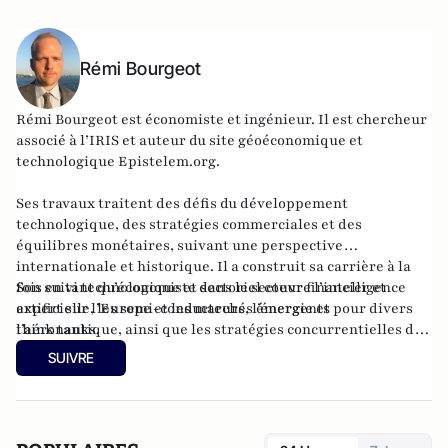
Rémi Bourgeot
Rémi Bourgeot est économiste et ingénieur. Il est chercheur
associé à l’IRIS et auteur du site géoéconomique et
technologique
Epistelem.org
.
Ses travaux traitent des défis du développement
technologique, des stratégies commerciales et des
équilibres monétaires, suivant une perspective
internationale et historique. Il a construit sa carrière à la
fois en tant qu’économiste dans le secteur financier et
Son suivi technologique et sectoriel couvre l’intelligence
expert sur l’Europe et les marchés émergents pour divers
artificielle, les semi-conducteurs, l’énergie et
think tanks.
l’aéronautique, ainsi que les stratégies concurrentielles des
grandes puissances dans ces domaines. Ingénieur de l’ISAE-
SUIVRE
Supaéro, il est également titulaire d’un master de l’École
d’économie de Toulouse et d’un doctorat de l’EHESS.