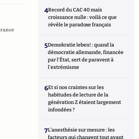
4
Record du CAC 40 mais
croissance nulle : voilà ce que
révèle le paradoxe français
France
5
Demokratie leben! : quand la
démocratie allemande, financée
par l'État, sert de paravent à
l'extrémisme
6
Et si nos craintes sur les
habitudes de lecture de la
génération Z étaient largement
infondées ?
7
L’anesthésie sur mesure : les
facteurs qui changent tout avant