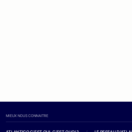
MIEUX NOUS CONNAITRE
ATLANTICO C'EST QUI, C'EST QUOI ?
/
LE RESEAU D'ATL