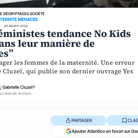
NE
›
DÉCRYPTAGES
›
SOCIÉTÉ
TERNITE MENACEE
30 mars 2025
 féministes tendance No Kids
dans leur manière de
es”
ger les femmes de la maternité. Une erreur
e Cluzel, qui publie son dernier ouvrage Yes
Gabrielle Cluzel
12 min de lecture
PARTAGER
CLAS
Ajouter Atlantico en favori sur Go