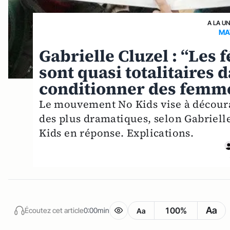
A LA U
MA
Gabrielle Cluzel : “Les
sont quasi totalitaires 
conditionner des femm
Le mouvement No Kids vise à découra
des plus dramatiques, selon Gabriell
Kids en réponse. Explications.
Aa
100%
Écoutez cet article
0:00min
Aa