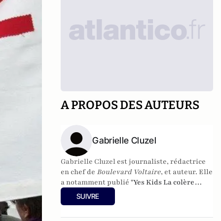
A PROPOS DES AUTEURS
Gabrielle Cluzel
Gabrielle Cluzel
est journaliste, rédactrice
en chef de
Boulevard Voltaire
, et auteur. Elle
a notamment publié "
Yes Kids La colère
d'une mère face aux nouveaux diktats de la
SUIVRE
famille" aux éditions Fayard et "Adieu
Simone, les dernière heures du féminisme"