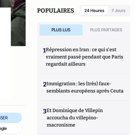
aux éditions Le Centurion.
POPULAIRES
24 Heures
7 Jours
PLUS LUS
PLUS PARTAGES
1
Répression en Iran : ce qui s'est
vraiment passé pendant que Paris
regardait ailleurs
2
Immigration : les (très) faux-
semblants européens après Ceuta
3
Et Dominique de Villepin
accoucha du villepino-
SER
macronisme
ogle